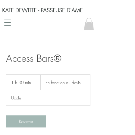
KATE DEWITTE - PASSEUSE D'AME
Access Bars®
En
fonction
1 h 30 min
1
En fonction du devis
du
devis
3
0
Uccle
m
i
n
Réserver